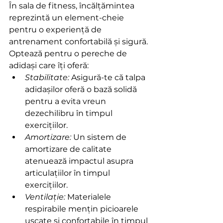
În sala de fitness, încălțămintea 
reprezintă un element-cheie 
pentru o experiență de 
antrenament confortabilă și sigură. 
Optează pentru o pereche de 
adidași care îți oferă:
Stabilitate:
 Asigură-te că talpa 
adidașilor oferă o bază solidă 
pentru a evita vreun 
dezechilibru în timpul 
exercițiilor.
Amortizare: 
Un sistem de 
amortizare de calitate 
atenuează impactul asupra 
articulațiilor în timpul 
exercițiilor.
Ventilație:
 Materialele 
respirabile mențin picioarele 
uscate și confortabile în timpul 