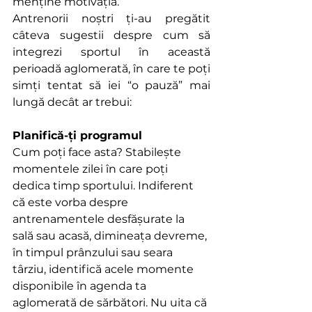
menține motivația. 
Antrenorii noștri ți-au pregătit 
câteva sugestii despre cum să 
integrezi sportul în această 
perioadă aglomerată, în care te poți 
simți tentat să iei “o pauză” mai 
lungă decât ar trebui: 
Planifică-ți programul
Cum poți face asta? Stabilește 
momentele zilei în care poți 
dedica timp sportului. Indiferent 
că este vorba despre 
antrenamentele desfășurate la 
sală sau acasă, dimineața devreme, 
în timpul prânzului sau seara 
târziu, identifică acele momente 
disponibile în agenda ta 
aglomerată de sărbători. Nu uita că 