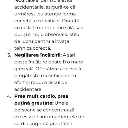
rezultate și pentru a evita 
accidentările, asigură-te că 
urmărești cu atenție forma 
corectă a exercițiilor. Discută 
cu ceilalți membri din sală, sau 
pur și simplu observă-le stilul 
de lucru pentru a învăța 
tehnica corectă.
Neglijarea încălzirii:
 A sari 
peste încălzire poate fi o mare 
greșeală. O încălzire adecvată 
pregătește mușchii pentru 
efort și reduce riscul de 
accidentare.
Prea mult cardio, prea 
puțină greutate:
 Unele 
persoane se concentrează 
excesiv pe antrenamentele de 
cardio și ignoră greutățile. 