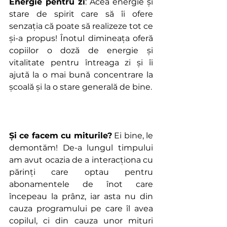
Energie pentru zi
: Acea energie și 
stare de spirit care să îi ofere 
senzația că poate să realizeze tot ce 
și-a propus! Înotul dimineața oferă 
copiilor o doză de energie și 
vitalitate pentru întreaga zi și îi 
ajută la o mai bună concentrare la 
școală și la o stare generală de bine.
Și ce facem cu miturile?
 Ei bine, le 
demontăm! De-a lungul timpului 
am avut ocazia de a interacționa cu 
părinți care optau pentru 
abonamentele de înot care 
începeau la prânz, iar asta nu din 
cauza programului pe care îl avea 
copilul, ci din cauza unor mituri 