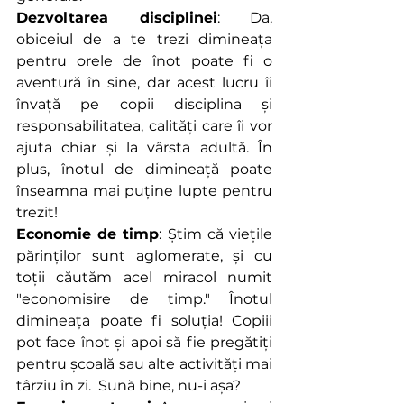
Dezvoltarea disciplinei
: Da, 
obiceiul de a te trezi dimineața 
pentru orele de înot poate fi o 
aventură în sine, dar acest lucru îi 
învață pe copii disciplina și 
responsabilitatea, calități care îi vor 
ajuta chiar și la vârsta adultă. În 
plus, înotul de dimineață poate 
înseamna mai puține lupte pentru 
trezit!
Economie de timp
: Știm că viețile 
părinților sunt aglomerate, și cu 
toții căutăm acel miracol numit 
"economisire de timp." Înotul 
dimineața poate fi soluția! Copiii 
pot face înot și apoi să fie pregătiți 
pentru școală sau alte activități mai 
târziu în zi.  Sună bine, nu-i așa?