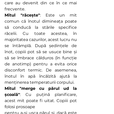
care au devenit din ce în ce mai 
frecvente. 
Mitul "răcește"
: Este un mit 
comun că înotul dimineața poate 
să conducă la stările specifice 
răcelii. Cu toate acestea, în 
majoritatea cazurilor, acest lucru nu 
se întâmplă. După ședințele de 
înot, copiii pot să se usuce bine și 
să se îmbrace călduros (în funcție 
de anotimp) pentru a evita orice 
disconfort termic. De asemenea, 
înotul în apă încălzită ajută la 
menținerea temperaturii corpului.
Mitul "merge cu părul ud la 
școală"
: Cu puțină planificare, 
acest mit poate fi uitat. Copiii pot 
folosi prosoape 
pentru a-și usca părul și, dacă este 