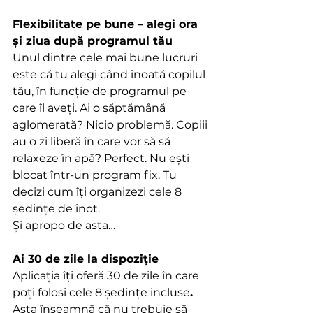
Flexibilitate pe bune 
– 
alegi ora 
și ziua după programul tău
Unul dintre cele mai bune lucruri 
este că tu alegi când înoată copilul 
tău, în funcție de programul pe 
care îl aveți. Ai o săptămână 
aglomerată? Nicio problemă. Copiii 
au o zi liberă în care vor să să 
relaxeze în apă? Perfect. Nu ești 
blocat într-un program fix. Tu 
decizi cum îți organizezi cele 8 
ședințe de înot.
Și apropo de asta…
Ai 30 de zile la dispoziție
Aplicația îți oferă 30 de zile în care 
poți folosi cele 8 ședințe incluse
. 
Asta înseamnă că nu trebuie să 