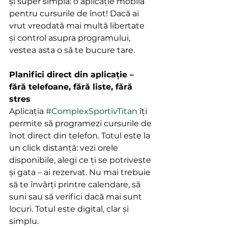
și super simplă: o aplicație mobilă 
pentru cursurile de înot! Dacă ai 
vrut vreodată mai multă libertate 
și control asupra programului, 
vestea asta o să te bucure tare.
Planifici direct din aplicație – 
fără telefoane, fără liste, fără 
stres
Aplicația 
#ComplexSportivTitan
 îți 
permite să programezi cursurile de 
înot direct din telefon. Totul este la 
un click distanță: vezi orele 
disponibile, alegi ce ți se potrivește 
și gata – ai rezervat. Nu mai trebuie 
să te învârți printre calendare, să 
suni sau să verifici dacă mai sunt 
locuri. Totul este digital, clar și 
simplu.