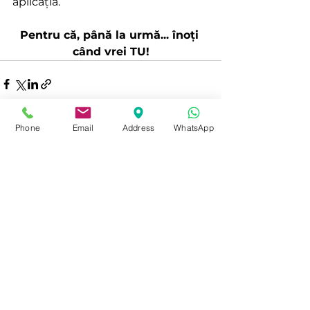
aplicația.
Pentru că, până la urmă... înoți 
când vrei TU!
Phone
Email
Address
WhatsApp
See All
Recent Posts